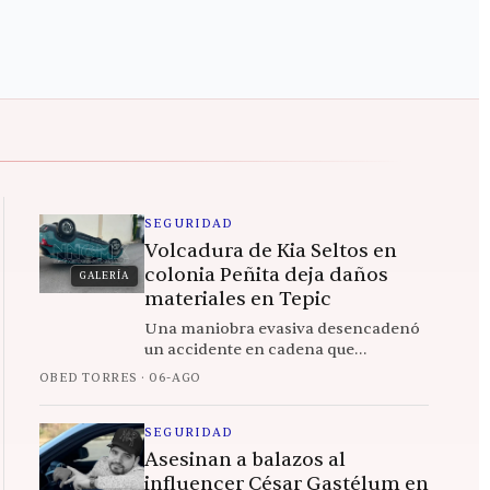
SEGURIDAD
Volcadura de Kia Seltos en
colonia Peñita deja daños
GALERÍA
materiales en Tepic
Una maniobra evasiva desencadenó
un accidente en cadena que
involucró tres vehículos;
OBED TORRES
·
06-AGO
paramédicos atendieron a la
conductora en el lugar
SEGURIDAD
Asesinan a balazos al
influencer César Gastélum en