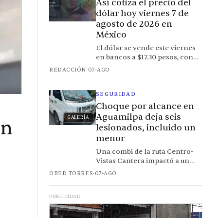
Así cotiza el precio del
dólar hoy viernes 7 de
agosto de 2026 en
México
El dólar se vende este viernes
en bancos a $17.30 pesos, con
un tipo de cambio de referencia
REDACCIÓN
·
07-AGO
FIX en $17.22.
SEGURIDAD
Choque por alcance en
Aguamilpa deja seis
GALERÍA
en
lesionados, incluido un
menor
Una combi de la ruta Centro-
Vistas Cantera impactó a un
vehículo particular; dos
OBED TORRES
·
07-AGO
mujeres fueron trasladadas a
recibir atención médica
PUBLICIDAD