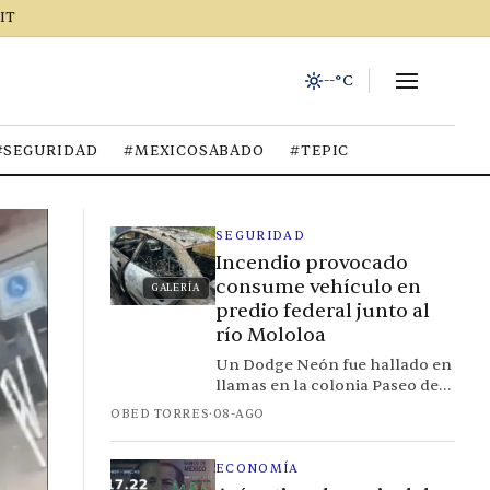
IT
--°C
#SEGURIDAD
#MEXICOSABADO
#TEPIC
SEGURIDAD
Incendio provocado
consume vehículo en
GALERÍA
predio federal junto al
río Mololoa
Un Dodge Neón fue hallado en
llamas en la colonia Paseo de
la Constitución; la ausencia de
OBED TORRES
·
08-AGO
batería apunta a un incendio
intencional desde la cabina
ECONOMÍA