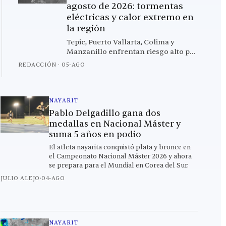
agosto de 2026: tormentas
eléctricas y calor extremo en
la región
Tepic, Puerto Vallarta, Colima y
Manzanillo enfrentan riesgo alto por
tormentas eléctricas; Culiacán
REDACCIÓN
·
05-AGO
registra la temperatura más alta con
38.6°C
NAYARIT
Pablo Delgadillo gana dos
medallas en Nacional Máster y
suma 5 años en podio
El atleta nayarita conquistó plata y bronce en
el Campeonato Nacional Máster 2026 y ahora
se prepara para el Mundial en Corea del Sur.
JULIO ALEJO
·
04-AGO
NAYARIT