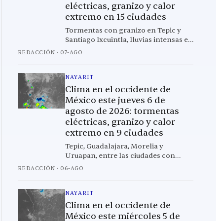
eléctricas, granizo y calor
extremo en 15 ciudades
Tormentas con granizo en Tepic y
Santiago Ixcuintla, lluvias intensas en
Morelia y Guadalajara, y calor de
REDACCIÓN
·
07-AGO
hasta 38.6°C en Culiacán marcan el
pronóstico de este viernes para
Nayarit, Jalisco, Sinaloa, Colima,
NAYARIT
Michoacán, Jalisco y Aguascalientes.
Clima en el occidente de
México este jueves 6 de
agosto de 2026: tormentas
eléctricas, granizo y calor
extremo en 9 ciudades
Tepic, Guadalajara, Morelia y
Uruapan, entre las ciudades con
mayor riesgo este jueves por lluvias
REDACCIÓN
·
06-AGO
intensas, granizo ligero y rachas de
viento de hasta 41 km/h; Los Mochis
alcanzará los 39 °C.
NAYARIT
Clima en el occidente de
México este miércoles 5 de