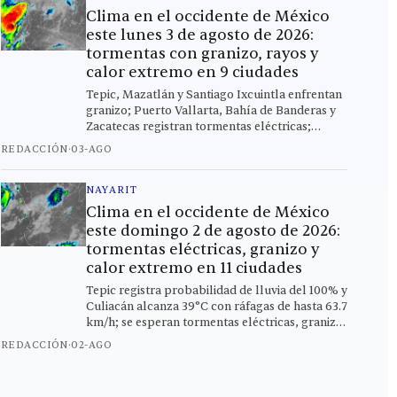
Clima en el occidente de México
este lunes 3 de agosto de 2026:
tormentas con granizo, rayos y
calor extremo en 9 ciudades
Tepic, Mazatlán y Santiago Ixcuintla enfrentan
granizo; Puerto Vallarta, Bahía de Banderas y
Zacatecas registran tormentas eléctricas;
Culiacán alcanza los 37 °C este lunes.
REDACCIÓN
·
03-AGO
NAYARIT
Clima en el occidente de México
este domingo 2 de agosto de 2026:
tormentas eléctricas, granizo y
calor extremo en 11 ciudades
Tepic registra probabilidad de lluvia del 100% y
Culiacán alcanza 39°C con ráfagas de hasta 63.7
km/h; se esperan tormentas eléctricas, granizo
ligero y chubascos en toda la región este
REDACCIÓN
·
02-AGO
domingo.