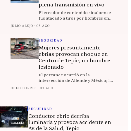
plena transmisión en vivo
El creador de contenido sinaloense
fue atacado a tiros por hombres en
motocicleta afuera de un KFC en
JULIO ALEJO
·
05-AGO
Culiacán mientras transmitía para
sus seguidores.
SEGURIDAD
Mujeres presuntamente
ebrias provocan choque en
Centro de Tepic; un hombre
lesionado
El percance ocurrió en la
intersección de Allende y México; las
ocupantes del vehículo rojo habrían
OBED TORRES
·
03-AGO
abandonado el sitio antes de la
llegada de autoridades.
SEGURIDAD
Conductor ebrio derriba
luminaria y provoca accidente en
GALERÍA
Av. de la Salud, Tepic