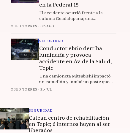
en la Federal 15
El accidente ocurrió frente a la
colonia Guadalupana; una
conductora ebria estuvo a punto de
OBED TORRES
·
02-AGO
arrollar a los elementos que
atendían el percance
SEGURIDAD
Conductor ebrio derriba
luminaria y provoca
GALERÍA
accidente en Av. de la Salud,
Tepic
Una camioneta Mitsubishi impactó
un camellón y tumbó un poste que
cayó sobre un Honda Fit conducido
OBED TORRES
·
31-JUL
por una mujer; solo daños materiales
SEGURIDAD
Catean centro de rehabilitación
en Tepic; 6 internos huyen al ser
liberados