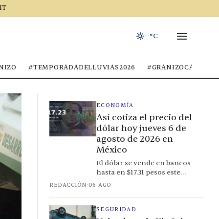
IT
--°C
NIZO
#TEMPORADADELLUVIAS2026
#GRANIZOCALOR
ECONOMÍA
Así cotiza el precio del
dólar hoy jueves 6 de
agosto de 2026 en
México
El dólar se vende en bancos
hasta en $17.31 pesos este
jueves, con un tipo de cambio
REDACCIÓN
·
06-AGO
FIX de referencia en $17.23.
SEGURIDAD