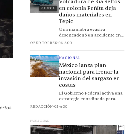
Volcadura de Kia Seltos
en colonia Peñita deja
GALERÍA
daños materiales en
Tepic
Una maniobra evasiva
desencadenó un accidente en
cadena que involucró tres
OBED TORRES
·
06-AGO
vehículos; paramédicos
atendieron a la conductora en
el lugar
NACIONAL
México lanza plan
nacional para frenar la
invasión del sargazo en
costas
El Gobierno Federal activa una
estrategia coordinada para
combatir la proliferación del
REDACCIÓN
·
05-AGO
ertos
alga en el Caribe mexicano.
PUBLICIDAD