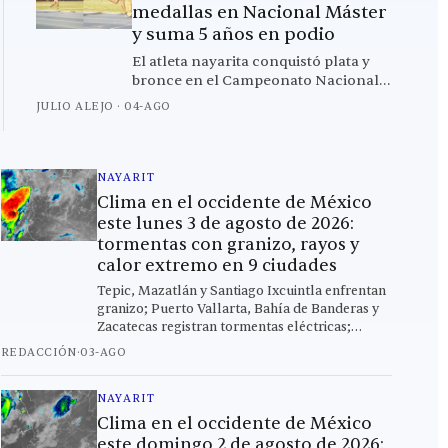
medallas en Nacional Máster
y suma 5 años en podio
El atleta nayarita conquistó plata y
bronce en el Campeonato Nacional
Máster 2026 y ahora se prepara para
JULIO ALEJO
·
04-AGO
el Mundial en Corea del Sur.
NAYARIT
Clima en el occidente de México
este lunes 3 de agosto de 2026:
tormentas con granizo, rayos y
calor extremo en 9 ciudades
Tepic, Mazatlán y Santiago Ixcuintla enfrentan
granizo; Puerto Vallarta, Bahía de Banderas y
Zacatecas registran tormentas eléctricas;
Culiacán alcanza los 37 °C este lunes.
REDACCIÓN
·
03-AGO
NAYARIT
Clima en el occidente de México
este domingo 2 de agosto de 2026: