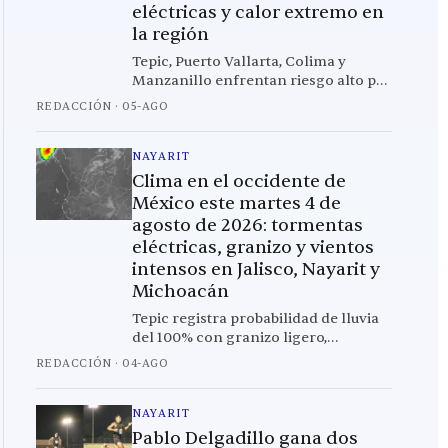
eléctricas y calor extremo en
la región
Tepic, Puerto Vallarta, Colima y
Manzanillo enfrentan riesgo alto por
tormentas eléctricas; Culiacán
REDACCIÓN
·
05-AGO
registra la temperatura más alta con
38.6°C
NAYARIT
Clima en el occidente de
México este martes 4 de
agosto de 2026: tormentas
eléctricas, granizo y vientos
intensos en Jalisco, Nayarit y
Michoacán
Tepic registra probabilidad de lluvia
del 100% con granizo ligero,
mientras Guadalajara enfrenta
REDACCIÓN
·
04-AGO
ráfagas de hasta 56.5 km/h y 13
ciudades de la región están en riesgo
alto este martes.
NAYARIT
Pablo Delgadillo gana dos