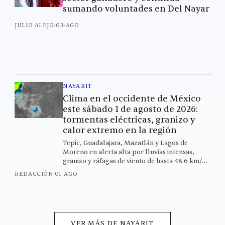
sumando voluntades en Del Nayar
JULIO ALEJO
·
03-AGO
NAYARIT
Clima en el occidente de México
este sábado 1 de agosto de 2026:
tormentas eléctricas, granizo y
calor extremo en la región
Tepic, Guadalajara, Mazatlán y Lagos de
Moreno en alerta alta por lluvias intensas,
granizo y ráfagas de viento de hasta 48.6 km/h
este sábado
REDACCIÓN
·
01-AGO
VER MÁS DE
NAYARIT