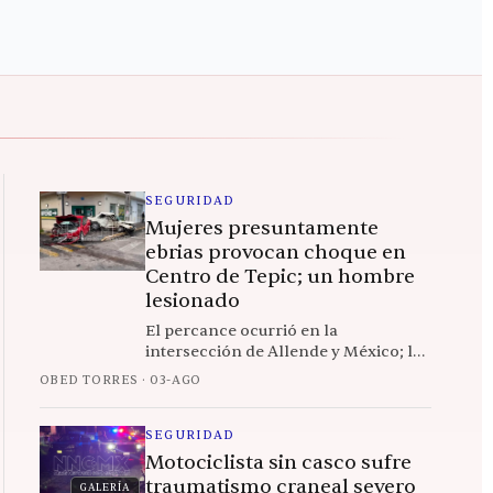
SEGURIDAD
Mujeres presuntamente
ebrias provocan choque en
Centro de Tepic; un hombre
lesionado
El percance ocurrió en la
intersección de Allende y México; las
ocupantes del vehículo rojo habrían
OBED TORRES
·
03-AGO
abandonado el sitio antes de la
llegada de autoridades.
SEGURIDAD
Motociclista sin casco sufre
traumatismo craneal severo
GALERÍA