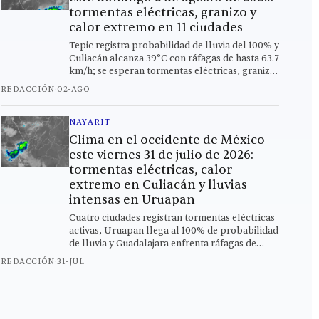
tormentas eléctricas, granizo y
calor extremo en 11 ciudades
Tepic registra probabilidad de lluvia del 100% y
Culiacán alcanza 39°C con ráfagas de hasta 63.7
km/h; se esperan tormentas eléctricas, granizo
ligero y chubascos en toda la región este
REDACCIÓN
·
02-AGO
domingo.
NAYARIT
Clima en el occidente de México
este viernes 31 de julio de 2026:
tormentas eléctricas, calor
extremo en Culiacán y lluvias
intensas en Uruapan
Cuatro ciudades registran tormentas eléctricas
activas, Uruapan llega al 100% de probabilidad
de lluvia y Guadalajara enfrenta ráfagas de
hasta 47.5 km/h este viernes en el oeste del país.
REDACCIÓN
·
31-JUL