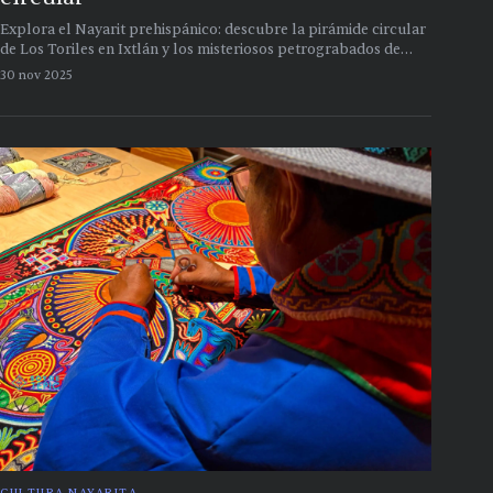
Explora el Nayarit prehispánico: descubre la pirámide circular
de Los Toriles en Ixtlán y los misteriosos petrograbados de
Altavista en Compostela
30 nov 2025
CULTURA NAYARITA