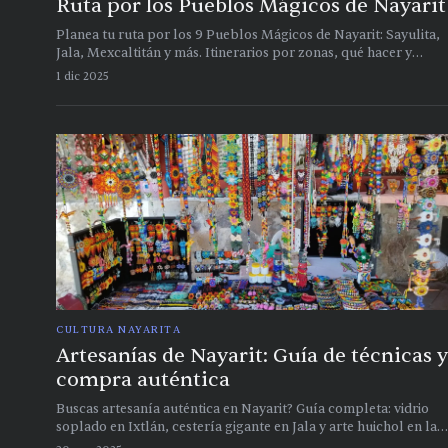
Ruta por los Pueblos Mágicos de Nayarit
Planea tu ruta por los 9 Pueblos Mágicos de Nayarit: Sayulita,
Jala, Mexcaltitán y más. Itinerarios por zonas, qué hacer y
consejos para tu viaje 2025
1 dic 2025
CULTURA NAYARITA
Artesanías de Nayarit: Guía de técnicas y
compra auténtica
Buscas artesanía auténtica en Nayarit? Guía completa: vidrio
soplado en Ixtlán, cestería gigante en Jala y arte huichol en la
sierra. ¡Compra local!