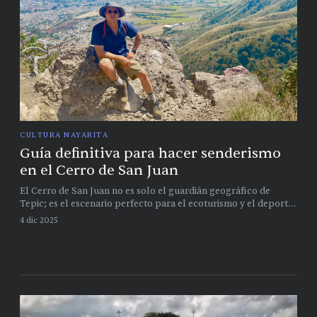
CULTURA NAYARITA
Guía definitiva para hacer senderismo
en el Cerro de San Juan
El Cerro de San Juan no es solo el guardián geográfico de
Tepic; es el escenario perfecto para el ecoturismo y el deporte.
Conoce las rutas, qué esperar de la subida y cómo disfrutar de
4 dic 2025
este pulmón natural.