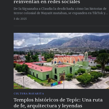
reinventan en redes sociales
De la Siguanaba a Claudia la desdichada: cómo las historias de
terror colonial de Nayarit mutaban, se expanden en TikTok y
generan una nueva generación de creyentes
3 dic 2025
CULTURA NAYARITA
Templos históricos de Tepic: Una ruta
de fe, arquitectura y leyendas