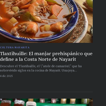
CULTURA NAYARITA
Tlaxtihuille: El manjar prehispánico que
define a la Costa Norte de Nayarit
Descubre el Tlaxtihuille, el \"atole de camarón\" que ha
sobrevivido siglos en la cocina de Nayarit. Una joya
gastronómica de la cultura Totorame que debes probar en tu
4 dic 2025
próxima visita a la costa.