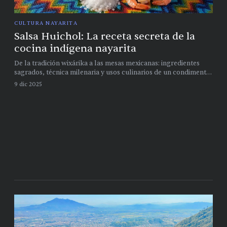
CULTURA NAYARITA
Salsa Huichol: La receta secreta de la
cocina indígena nayarita
De la tradición wixárika a las mesas mexicanas: ingredientes
sagrados, técnica milenaria y usos culinarios de un condimento
que es monumento al minimalismo gastronómico
9 dic 2025