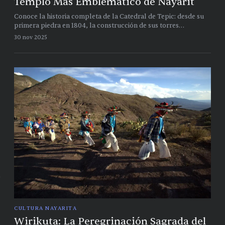
Templo Más Emblemático de Nayarit
Conoce la historia completa de la Catedral de Tepic: desde su
primera piedra en 1804, la construcción de sus torres
neogóticas, hasta los sismos que la han afectado y su
30 nov 2025
restauración en 2025
CULTURA NAYARITA
Wirikuta: La Peregrinación Sagrada del