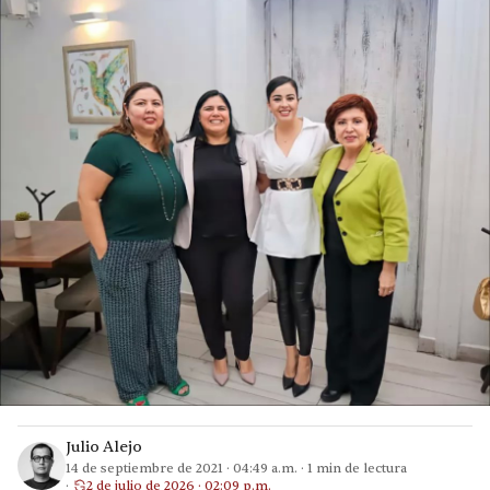
Julio Alejo
14 de septiembre de 2021
·
04:49 a.m.
·
1
min de lectura
2 de julio de 2026 · 02:09 p.m.