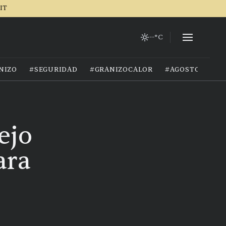
IT
--°C
NIZO
#SEGURIDAD
#GRANIZOCALOR
#AGOSTO2026
ejo
ara