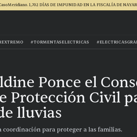
CasoMeridiano. 1,702 DÍAS DE IMPUNIDAD EN LA FISCALÍA DE NAYAR
REXTREMO
#TORMENTASELECTRICAS
#ELECTRICASGRA
aldine Ponce el Cons
e Protección Civil p
e lluvias
a coordinación para proteger a las familias.