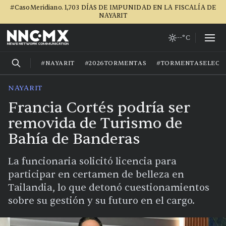
#CasoMeridiano. 1,703 DÍAS DE IMPUNIDAD EN LA FISCALÍA DE
NAYARIT
--°C
#NAYARIT
#2026TORMENTAS
#TORMENTASELECT
NAYARIT
Francia Cortés podría ser
removida de Turismo de
Bahía de Banderas
La funcionaria solicitó licencia para
participar en certamen de belleza en
Tailandia, lo que detonó cuestionamientos
sobre su gestión y su futuro en el cargo.