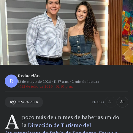
Redacción
R
12 de mayo de 2026
·
11:37 a.m.
·
2
min de lectura
2 de julio de 2026 · 02:10 p.m.
A−
A+
COMPARTIR
TEXTO
A
poco más de un mes de haber asumido
la
Dirección de Turismo del