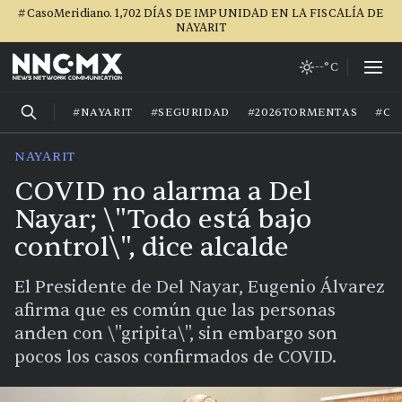
#CasoMeridiano. 1,702 DÍAS DE IMPUNIDAD EN LA FISCALÍA DE
NAYARIT
--°C
#NAYARIT
#SEGURIDAD
#2026TORMENTAS
#CA
NAYARIT
COVID no alarma a Del
Nayar; \"Todo está bajo
control\", dice alcalde
El Presidente de Del Nayar, Eugenio Álvarez
afirma que es común que las personas
anden con \"gripita\", sin embargo son
pocos los casos confirmados de COVID.