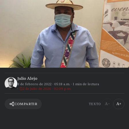
Julio Alejo
8 de febrero de 2022
·
05:18 a.m.
·
1
min de lectura
2 de julio de 2026 · 02:09 p.m.
A−
A+
COMPARTIR
TEXTO