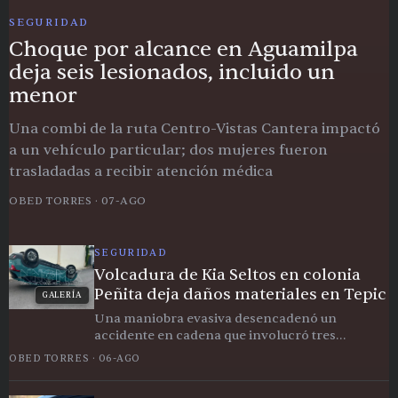
GALERÍA
SEGURIDAD
Choque por alcance en Aguamilpa
deja seis lesionados, incluido un
menor
Una combi de la ruta Centro-Vistas Cantera impactó
a un vehículo particular; dos mujeres fueron
trasladadas a recibir atención médica
OBED TORRES
·
07-AGO
SEGURIDAD
Volcadura de Kia Seltos en colonia
Peñita deja daños materiales en Tepic
GALERÍA
Una maniobra evasiva desencadenó un
accidente en cadena que involucró tres
vehículos; paramédicos atendieron a la
OBED TORRES
·
06-AGO
conductora en el lugar