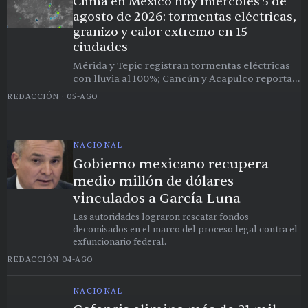
Clima en México hoy miércoles 5 de
agosto de 2026: tormentas eléctricas,
granizo y calor extremo en 15
ciudades
Mérida y Tepic registran tormentas eléctricas
con lluvia al 100%; Cancún y Acapulco reportan
granizo ligero; Culiacán alcanza 38.6°C como la
REDACCIÓN
·
05-AGO
ciudad más caliente del país
NACIONAL
Gobierno mexicano recupera
medio millón de dólares
vinculados a García Luna
Las autoridades lograron rescatar fondos
decomisados en el marco del proceso legal contra el
exfuncionario federal.
REDACCIÓN
·
04-AGO
NACIONAL