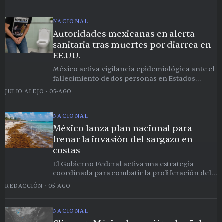
NACIONAL
Autoridades mexicanas en alerta
sanitaria tras muertes por diarrea en
EE.UU.
México activa vigilancia epidemiológica ante el
fallecimiento de dos personas en Estados
Unidos por cuadros severos de diarrea.
JULIO ALEJO
·
05-AGO
NACIONAL
México lanza plan nacional para
frenar la invasión del sargazo en
costas
El Gobierno Federal activa una estrategia
coordinada para combatir la proliferación del
alga en el Caribe mexicano.
REDACCIÓN
·
05-AGO
NACIONAL