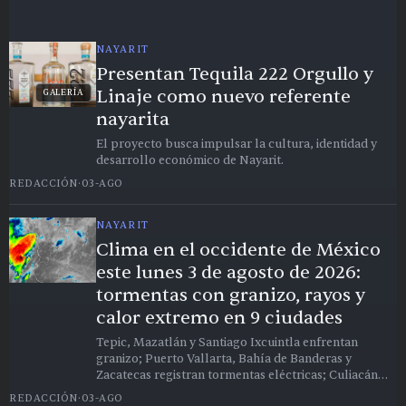
NAYARIT
Presentan Tequila 222 Orgullo y
Linaje como nuevo referente
GALERÍA
nayarita
El proyecto busca impulsar la cultura, identidad y
desarrollo económico de Nayarit.
REDACCIÓN
·
03-AGO
NAYARIT
Clima en el occidente de México
este lunes 3 de agosto de 2026:
tormentas con granizo, rayos y
calor extremo en 9 ciudades
Tepic, Mazatlán y Santiago Ixcuintla enfrentan
granizo; Puerto Vallarta, Bahía de Banderas y
Zacatecas registran tormentas eléctricas; Culiacán
alcanza los 37 °C este lunes.
REDACCIÓN
·
03-AGO