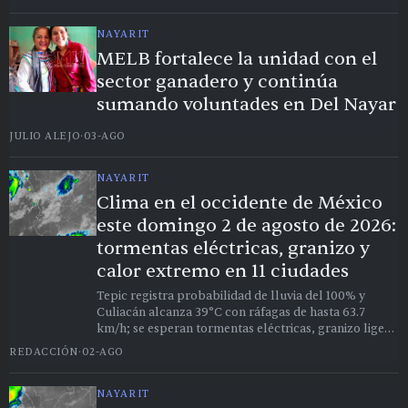
NAYARIT
MELB fortalece la unidad con el
sector ganadero y continúa
sumando voluntades en Del Nayar
JULIO ALEJO
·
03-AGO
NAYARIT
Clima en el occidente de México
este domingo 2 de agosto de 2026:
tormentas eléctricas, granizo y
calor extremo en 11 ciudades
Tepic registra probabilidad de lluvia del 100% y
Culiacán alcanza 39°C con ráfagas de hasta 63.7
km/h; se esperan tormentas eléctricas, granizo ligero
y chubascos en toda la región este domingo.
REDACCIÓN
·
02-AGO
NAYARIT