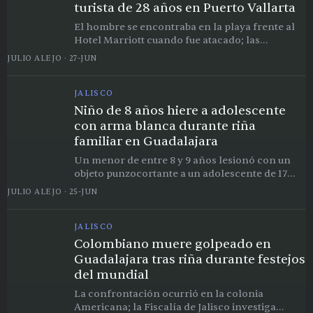
turista de 28 años en Puerto Vallarta
El hombre se encontraba en la playa frente al
Hotel Marriott cuando fue atacado; las
autoridades suspendieron la búsqueda al caer la
JULIO ALEJO
·
27-JUN
noche sin resultados
JALISCO
Niño de 8 años hiere a adolescente
con arma blanca durante riña
familiar en Guadalajara
Un menor de entre 8 y 9 años lesionó con un
objeto punzocortante a un adolescente de 17
durante una discusión en la colonia El Rastro,
JULIO ALEJO
·
25-JUN
en Guadalajara.
JALISCO
Colombiano muere golpeado en
Guadalajara tras riña durante festejos
del mundial
La confrontación ocurrió en la colonia
Americana; la Fiscalía de Jalisco investiga