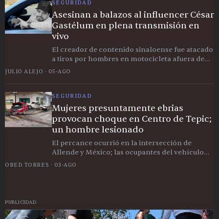
SEGURIDAD
Asesinan a balazos al influencer César
Gastélum en plena transmisión en
vivo
El creador de contenido sinaloense fue atacado
a tiros por hombres en motocicleta afuera de
un KFC en Culiacán mientras transmitía para
JULIO ALEJO
·
05-AGO
sus seguidores.
SEGURIDAD
Mujeres presuntamente ebrias
provocan choque en Centro de Tepic;
un hombre lesionado
El percance ocurrió en la intersección de
Allende y México; las ocupantes del vehículo
rojo habrían abandonado el sitio antes de la
OBED TORRES
·
03-AGO
llegada de autoridades.
PUBLICIDAD