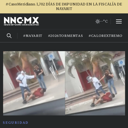
#CasoMeridiano. 1,702 DÍAS DE IMPUNIDAD EN LA FISCALÍA DE
NAYARIT
--°C
#NAYARIT
#2026TORMENTAS
#CALOREXTREMO
SEGURIDAD