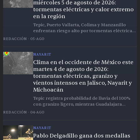
miércoles 5 de agosto de 2026:
tormentas eléctricas y calor extremo
en la región
Tepic, Puerto Vallarta, Colima y Manzanillo
enfrentan riesgo alto por tormentas eléctricas;
Culiacán registra la temperatura más alta con
REDACCIÓN
·
05-AGO
38.6°C
NAYARIT
Clima en el occidente de México este
martes 4 de agosto de 2026:
tormentas eléctricas, granizo y
vientos intensos en Jalisco, Nayarit y
Michoacán
Tepic registra probabilidad de lluvia del 100%
con granizo ligero, mientras Guadalajara
enfrenta ráfagas de hasta 56.5 km/h y 13
REDACCIÓN
·
04-AGO
ciudades de la región están en riesgo alto este
martes.
NAYARIT
Pablo Delgadillo gana dos medallas