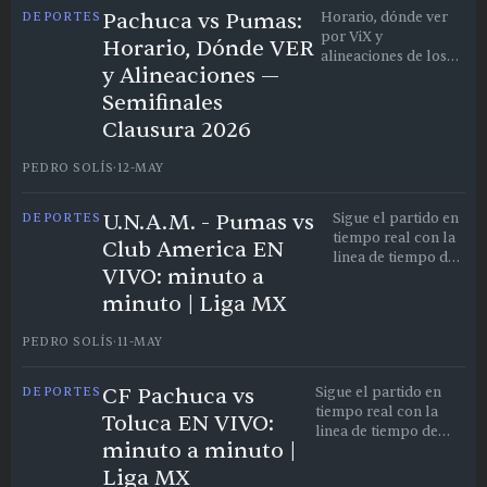
Pachuca vs Pumas:
DEPORTES
Horario, dónde ver
por ViX y
Horario, Dónde VER
alineaciones de los
y Alineaciones —
Tuzos vs
Universitarios en
Semifinales
semifinales
Clausura 2026
PEDRO SOLÍS
·
12-MAY
U.N.A.M. - Pumas vs
DEPORTES
Sigue el partido en
tiempo real con la
Club America EN
linea de tiempo de
VIVO: minuto a
eventos.
minuto | Liga MX
PEDRO SOLÍS
·
11-MAY
CF Pachuca vs
DEPORTES
Sigue el partido en
tiempo real con la
Toluca EN VIVO:
linea de tiempo de
minuto a minuto |
eventos.
Liga MX