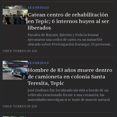
SEGURIDAD
Catean centro de rehabilitación
en Tepic; 6 internos huyen al ser
liberados
Fiscalía de Nayarit, Ejército y Policía Estatal
ejecutaron una orden de cateo en un inmueble
ubicado sobre Prolongación Durango; 33 personas
estaban dentro al momento del operativo
OBED TORRES
·
30-JUL
SEGURIDAD
Hombre de 83 años muere dentro
de camioneta en colonia Santa
Teresita, Tepic
José Godínez fue localizado sin vida a bordo de un
vehículo estacionado frente a una cremaría; las
autoridades investigan si se trató de muerte natural
OBED TORRES
·
29-JUL