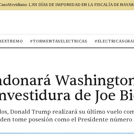
CasoMeridiano. 1,701 DÍAS DE IMPUNIDAD EN LA FISCALÍA DE NAYAR
REXTREMO
#TORMENTASELECTRICAS
#ELECTRICASGRA
donará Washington
investidura de Joe B
dos, Donald Trump realizará su último vuelo co
Biden tome posesión como el Presidente número 