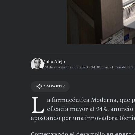
Julio Alejo
28 de noviembre de 2020
·
04:30 p.m.
·
1
min de lect
COMPARTIR
L
a farmacéutica Moderna, que 
eficacia mayor al 94%, anunció 
apostando por una innovadora técni
Comenzando el desarrollo en enero d