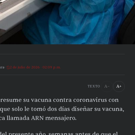
ura
2 de julio de 2026 · 02:09 p.m.
A−
A+
TEXTO
presume su vacuna contra coronavirus con
que solo le tomó dos días diseñar su vacuna,
ca llamada ARN mensajero.
el presente año, semanas antes de que el