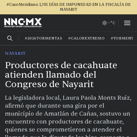
#CasoMeridiano. 1,701 DÍAS DE IMPUNIDAD EN LA FISCALÍA DE
NAYARIT
--°C
#2026TORMENTAS
#CALOREXTREMO
#TORMENTA
NAYARIT
Productores de cacahuate
atienden llamado del
Congreso de Nayarit
La legisladora local, Laura Paola Monts Ruiz,
afirmó que durante una gira por el
municipio de Amatlán de Cañas, sostuvo un
encuentro con productores de cacahuate,
quienes se comprometieron a atender el