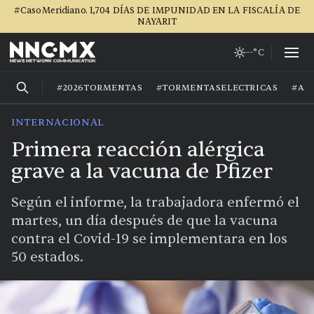
#CasoMeridiano. 1,704 DÍAS DE IMPUNIDAD EN LA FISCALÍA DE
NAYARIT
--°C
#2026TORMENTAS
#TORMENTASELECTRICAS
#AG
INTERNACIONAL
Primera reacción alérgica
grave a la vacuna de Pfizer
Según el informe, la trabajadora enfermó el
martes, un día después de que la vacuna
contra el Covid-19 se implementara en los
50 estados.