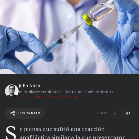
Julio Alejo
16 de diciembre de 2020
·
02:51 p.m.
·
1
min de lectura
2 de julio de 2026 · 02:09 p.m.
A−
A+
COMPARTIR
TEXTO
S
e piensa que sufrió una reacción
anafiláctica similar a la que presentaron