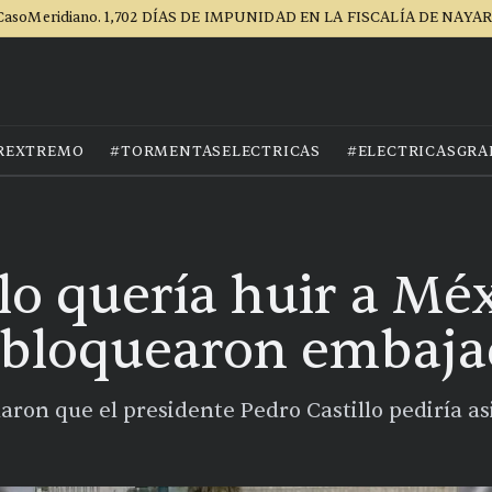
CasoMeridiano. 1,702 DÍAS DE IMPUNIDAD EN LA FISCALÍA DE NAYAR
REXTREMO
#TORMENTASELECTRICAS
#ELECTRICASGRA
lo quería huir a Méx
 bloquearon embaja
laron que el presidente Pedro Castillo pediría as