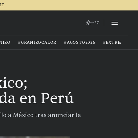
IT
--°C
NIZO
#GRANIZOCALOR
#AGOSTO2026
#EXTREMOCIU
ico;
da en Perú
ilo a México tras anunciar la