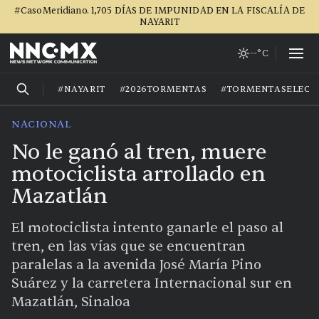
#CasoMeridiano. 1,705 DÍAS DE IMPUNIDAD EN LA FISCALÍA DE
NAYARIT
--°C
#NAYARIT
#2026TORMENTAS
#TORMENTASELECT
NACIONAL
No le ganó al tren, muere
motociclista arrollado en
Mazatlán
El motociclista intento ganarle el paso al
tren, en las vías que se encuentran
paralelas a la avenida José María Pino
Suárez y la carretera Internacional sur en
Mazatlán, Sinaloa