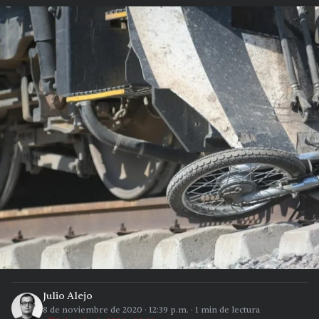
Julio Alejo
8 de noviembre de 2020
·
12:39 p.m.
·
1
min de lectura