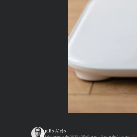
Julio Alejo
1 de marzo de 2023
·
05:41 p.m.
·
3
min de lectura
2