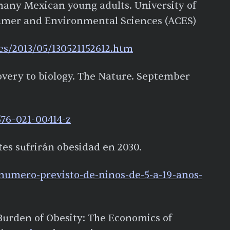
 many Mexican young adults. University of
nsumer and Environmental Sciences (ACES)
es/2013/05/130521152612.htm
covery to biology. The Nature. September
576-021-00414-z
tes sufrirán obesidad en 2030.
0/numero-previsto-de-ninos-de-5-a-19-anos-
Burden of Obesity: The Economics of