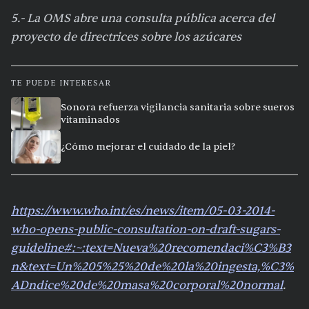
5.- La OMS abre una consulta pública acerca del
proyecto de directrices sobre los azúcares
TE PUEDE INTERESAR
Sonora refuerza vigilancia sanitaria sobre sueros
vitaminados
¿Cómo mejorar el cuidado de la piel?
https://www.who.int/es/news/item/05-03-2014-
who-opens-public-consultation-on-draft-sugars-
guideline#:~:text=Nueva%20recomendaci%C3%B3
n&text=Un%205%25%20de%20la%20ingesta,%C3%
ADndice%20de%20masa%20corporal%20normal
.