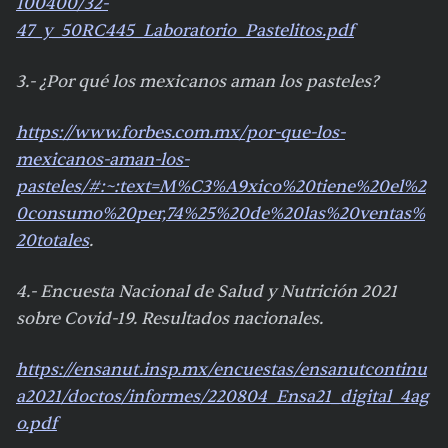
100400/32-
47_y_50RC445_Laboratorio_Pastelitos.pdf
3.- ¿Por qué los mexicanos aman los pasteles?
https://www.forbes.com.mx/por-que-los-
mexicanos-aman-los-
pasteles/#:~:text=M%C3%A9xico%20tiene%20el%2
0consumo%20per,74%25%20de%20las%20ventas%
20totales
.
4.- Encuesta Nacional de Salud y Nutrición 2021
sobre Covid-19. Resultados nacionales.
https://ensanut.insp.mx/encuestas/ensanutcontinu
a2021/doctos/informes/220804_Ensa21_digital_4ag
o.pdf