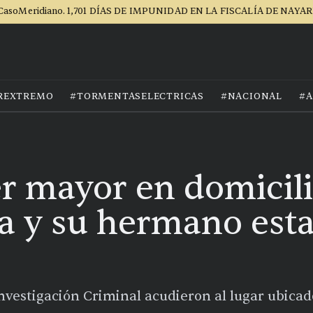
CasoMeridiano. 1,701 DÍAS DE IMPUNIDAD EN LA FISCALÍA DE NAYAR
REXTREMO
#TORMENTASELECTRICAS
#NACIONAL
#A
 mayor en domicili
lla y su hermano est
vestigación Criminal acudieron al lugar ubicado