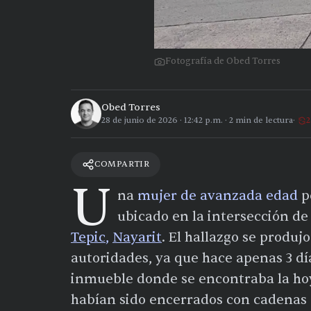
Fotografía de Obed Torres
Obed Torres
28 de junio de 2026
·
12:42 p.m.
·
2
min de lectura
2
COMPARTIR
U
na
mujer de avanzada edad
pe
ubicado en la intersección de 
Tepic
,
Nayarit
. El hallazgo se produj
autoridades, ya que hace apenas 3 dí
inmueble donde se encontraba la hoy 
habían sido encerrados con cadenas 