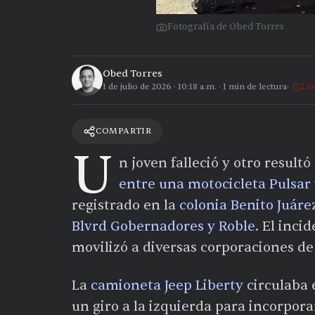
Fotografía de Obed Torres
Obed Torres
1 de julio de 2026
·
10:18 a.m.
·
1
min de lectura
2 d
COMPARTIR
U
n joven falleció y otro result
entre una motocicleta Pulsar 
registrado en la
colonia Benito Juáre
Blvrd Gobernadores y Roble
. El inci
movilizó a diversas corporaciones de
La
camioneta Jeep Liberty
circulaba 
un giro a la izquierda para incorporar