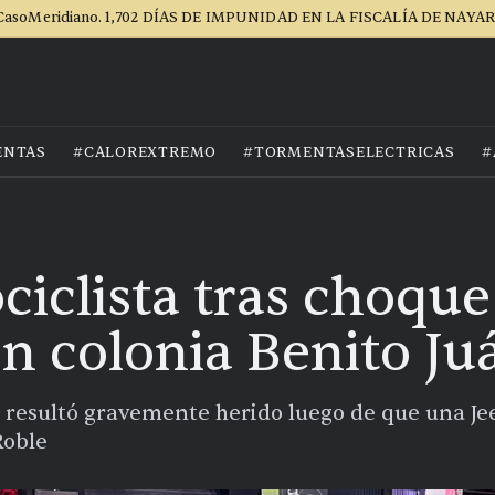
CasoMeridiano. 1,702 DÍAS DE IMPUNIDAD EN LA FISCALÍA DE NAYAR
ENTAS
#CALOREXTREMO
#TORMENTASELECTRICAS
#
iclista tras choque
n colonia Benito Ju
o resultó gravemente herido luego de que una Jee
Roble