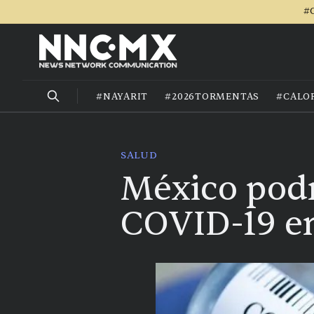
#C
#NAYARIT
#2026TORMENTAS
#CALO
SALUD
México podr
COVID-19 en