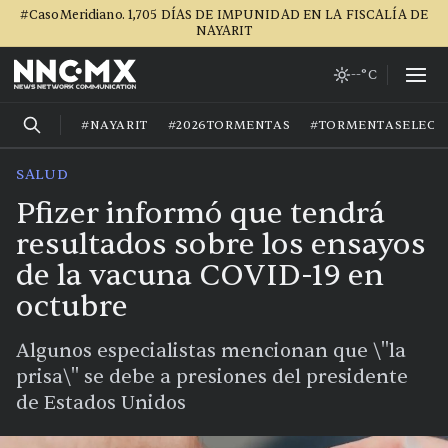
#CasoMeridiano. 1,705 DÍAS DE IMPUNIDAD EN LA FISCALÍA DE
NAYARIT
--°C
#NAYARIT
#2026TORMENTAS
#TORMENTASELECT
SALUD
Pfizer informó que tendrá
resultados sobre los ensayos
de la vacuna COVID-19 en
octubre
Algunos especialistas mencionan que \"la
prisa\" se debe a presiones del presidente
de Estados Unidos