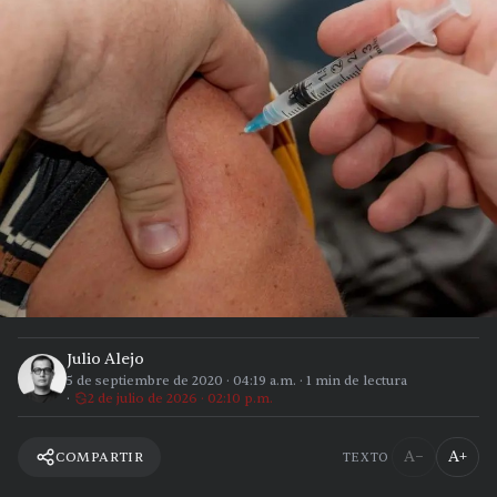
Julio Alejo
5 de septiembre de 2020
·
04:19 a.m.
·
1
min de lectura
2 de julio de 2026 · 02:10 p.m.
A−
A+
COMPARTIR
TEXTO