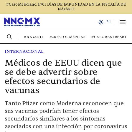
#CasoMeridiano. 1,701 DÍAS DE IMPUNIDAD EN LA FISCALÍA DE
NAYARIT
--°C
#NAYARIT
#2026TORMENTAS
#CALOREXTREMO
INTERNACIONAL
Médicos de EEUU dicen que
se debe advertir sobre
efectos secundarios de
vacunas
Tanto Pfizer como Moderna reconocen que
sus vacunas podrían tener efectos
secundarios similares a los síntomas
asociados con una infección por coronavirus