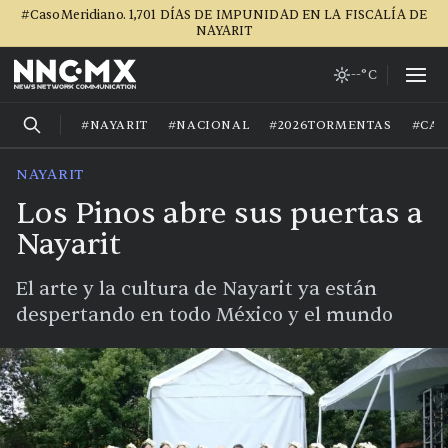
#CasoMeridiano. 1,701 DÍAS DE IMPUNIDAD EN LA FISCALÍA DE
NAYARIT
--°C
#NAYARIT
#NACIONAL
#2026TORMENTAS
#CA
NAYARIT
Los Pinos abre sus puertas a
Nayarit
El arte y la cultura de Nayarit ya están
despertando en todo México y el mundo