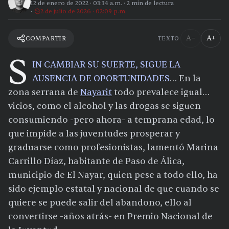
12 de enero de 2022
·
03:34 a.m.
·
2
min de lectura
2 de julio de 2026 · 02:09 p.m.
A−
A+
COMPARTIR
TEXTO
S
IN CAMBIAR SU SUERTE, SIGUE LA
AUSENCIA DE OPORTUNIDADES
… En la
zona serrana de
Nayarit
todo prevalece igual…
vicios, como el alcohol y las drogas se siguen
consumiendo -pero ahora- a temprana edad, lo
que impide a las juventudes prosperar y
graduarse como profesionistas, lamentó Marina
Carrillo Díaz, habitante de Paso de Álica,
municipio de El Nayar, quien pese a todo ello, ha
sido ejemplo estatal y nacional de que cuando se
quiere se puede salir del abandono, ello al
convertirse -años atrás- en Premio Nacional de