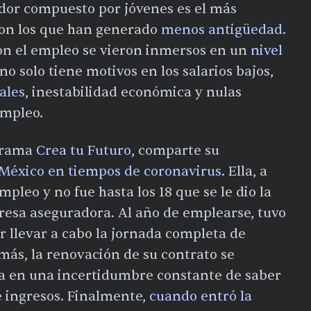
jador compuesto por jóvenes es el más
 son los que han generado
menos antigüedad
.
on el empleo se vieron inmersos en un
nivel
l no solo tiene motivos en los salarios bajos,
ales
, inestabilidad económica y nulas
empleo.
ograma
Crea tu Futuro
, comparte su
México en tiempos de coronavirus
. Ella, a
leo y no fue hasta los 18 que se le dio la
esa aseguradora. Al año de emplearse, tuvo
 llevar a cabo la jornada completa de
más, la renovación de su contrato se
vía en una incertidumbre constante de saber
e ingresos. Finalmente,
cuando entró la