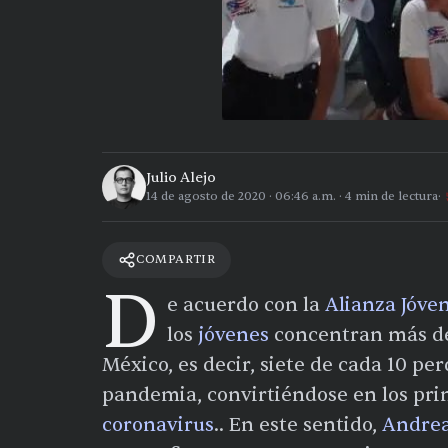
Julio Alejo
14 de agosto de 2020
·
06:46 a.m.
·
4
min de lectura
COMPARTIR
D
e acuerdo con la
Alianza Jóve
los
jóvenes
concentran más del
México, es decir, siete de cada 10 pe
pandemia, convirtiéndose en los pri
coronavirus
.. En este sentido,
Andre