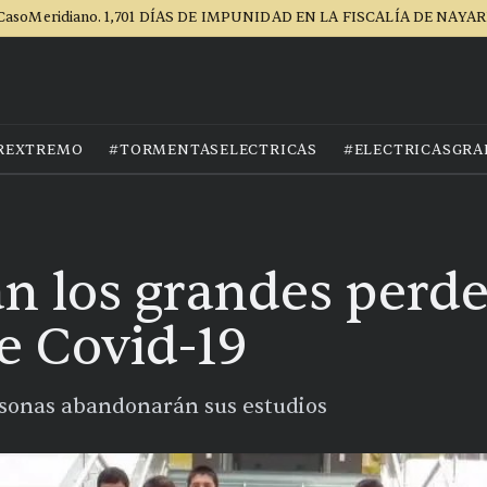
CasoMeridiano. 1,701 DÍAS DE IMPUNIDAD EN LA FISCALÍA DE NAYAR
REXTREMO
#TORMENTASELECTRICAS
#ELECTRICASGRA
án los grandes perde
e Covid-19
rsonas abandonarán sus estudios