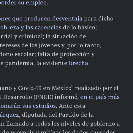
 perder su empleo
.
ones que producen desventaja
para dicho
obreza y las carencias
de lo básico;
rrial y criminal; la situación de
ereses de los jóvenes y, por lo tanto,
ono escolar; falta de protección y
 de pandemia, la evidente
brecha
ano y Covid-19 en México" realizado por el
l Desarrollo (PNUD) informó,
en el país más
donarán sus estudios
. Ante esta
Márquez
, diputada del Partido de la
n llamado a todos los niveles de gobierno a
 de prevenir y mitigar los daños causados