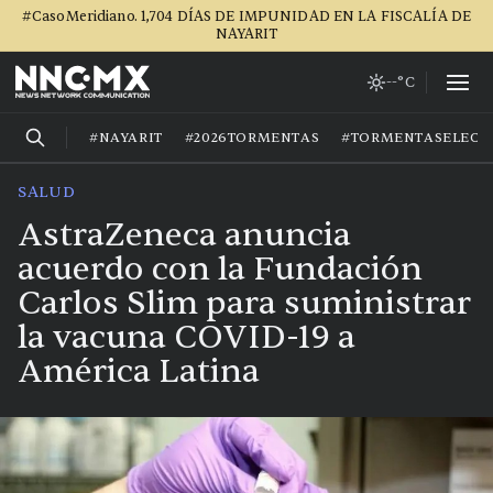
#CasoMeridiano. 1,704 DÍAS DE IMPUNIDAD EN LA FISCALÍA DE
NAYARIT
--°C
#NAYARIT
#2026TORMENTAS
#TORMENTASELECT
SALUD
AstraZeneca anuncia
acuerdo con la Fundación
Carlos Slim para suministrar
la vacuna COVID-19 a
América Latina