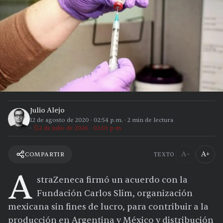
Julio Alejo
12 de agosto de 2020
·
02:54 p.m.
·
2
min de lectura
2 de julio de 2026 · 02:10 p.m.
A−
A+
COMPARTIR
TEXTO
A
straZeneca firmó un acuerdo con la
Fundación Carlos Slim, organización
mexicana sin fines de lucro, para contribuir a la
producción en Argentina y México y distribución