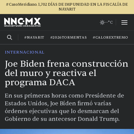
#CasoMeridiano. 1,702 DÍAS DE IMPUNIDAD EN LA FISCALÍA DE
NAYARIT
--°C
#NAYARIT
#2026TORMENTAS
#CALOREXTREMO
INTERNACIONAL
Joe Biden frena construcción
del muro y reactiva el
programa DACA
En sus primeras horas como Presidente de
Estados Unidos, Joe Biden firmó varias
órdenes ejecutivas que lo desmarcan del
Gobierno de su antecesor Donald Trump.