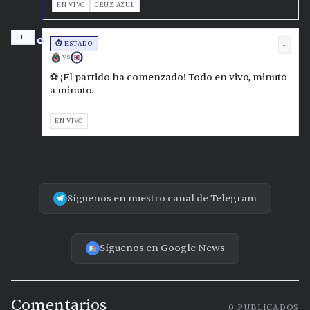
EN VIVO
CRUZ AZUL
1'
⏱️ ESTADO
-
VS
⚽ ¡El partido ha comenzado! Todo en vivo, minuto
a minuto.
EN VIVO
Síguenos en nuestro canal de Telegram
Síguenos en Google News
Comentarios
0
PUBLICADOS