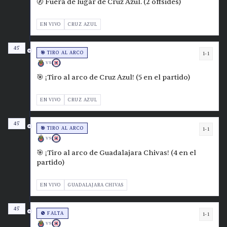
🚷 Fuera de lugar de Cruz Azul. (2 offsides)
EN VIVO
CRUZ AZUL
45'
🎯 TIRO AL ARCO
1-1
VS
🎯 ¡Tiro al arco de Cruz Azul! (5 en el partido)
EN VIVO
CRUZ AZUL
45'
🎯 TIRO AL ARCO
1-1
VS
🎯 ¡Tiro al arco de Guadalajara Chivas! (4 en el
partido)
EN VIVO
GUADALAJARA CHIVAS
45'
🚫 FALTA
1-1
VS