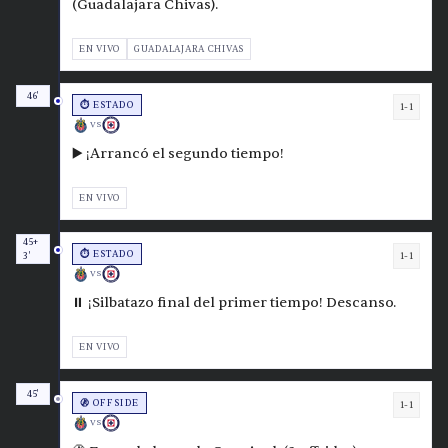
(Guadalajara Chivas).
EN VIVO
GUADALAJARA CHIVAS
46'
⏱️ ESTADO
1-1
VS
▶️ ¡Arrancó el segundo tiempo!
EN VIVO
45+
⏱️ ESTADO
1-1
3'
VS
⏸️ ¡Silbatazo final del primer tiempo! Descanso.
EN VIVO
45'
🚷 OFFSIDE
1-1
VS