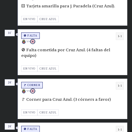
🟨 Tarjeta amarilla para J. Paradela (Cruz Azul).
EN VIVO
CRUZ AZUL
31'
🚫 FALTA
1-1
VS
🚫 Falta cometida por Cruz Azul. (4 faltas del
equipo)
EN VIVO
CRUZ AZUL
26'
🚩 CORNER
1-1
VS
🚩 Corner para Cruz Azul. (3 córners a favor)
EN VIVO
CRUZ AZUL
26'
🚫 FALTA
1-1