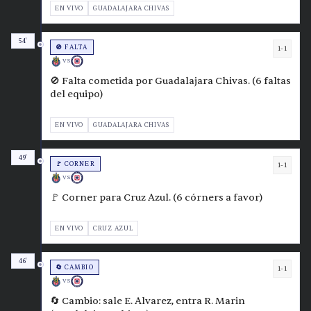
EN VIVO
GUADALAJARA CHIVAS
54'
🚫 FALTA
1-1
VS
🚫 Falta cometida por Guadalajara Chivas. (6 faltas
del equipo)
EN VIVO
GUADALAJARA CHIVAS
49'
🚩 CORNER
1-1
VS
🚩 Corner para Cruz Azul. (6 córners a favor)
EN VIVO
CRUZ AZUL
46'
🔄 CAMBIO
1-1
VS
🔄 Cambio: sale E. Alvarez, entra R. Marin