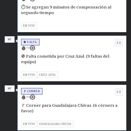
⏱️ Se agregan 9 minutos de compensación al
segundo tiempo.
EN VIVO
90'
🚫 FALTA
1-2
VS
🚫 Falta cometida por Cruz Azul. (9 faltas del
equipo)
EN VIVO
CRUZ AZUL
90'
🚩 CORNER
1-2
VS
🚩 Corner para Guadalajara Chivas. (6 córners a
favor)
EN VIVO
GUADALAJARA CHIVAS