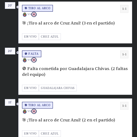
20'
🎯 TIRO AL ARCO
1-1
VS
🎯 ¡Tiro al arco de Cruz Azul! (3 en el partido)
EN VIVO
CRUZ AZUL
20'
🚫 FALTA
1-1
VS
🚫 Falta cometida por Guadalajara Chivas. (2 faltas
del equipo)
EN VIVO
GUADALAJARA CHIVAS
15'
🎯 TIRO AL ARCO
1-1
VS
🎯 ¡Tiro al arco de Cruz Azul! (2 en el partido)
EN VIVO
CRUZ AZUL