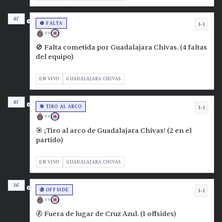
41'
🚫 FALTA
1-1
VS
🚫 Falta cometida por Guadalajara Chivas. (4 faltas
del equipo)
EN VIVO
GUADALAJARA CHIVAS
41'
🎯 TIRO AL ARCO
1-1
VS
🎯 ¡Tiro al arco de Guadalajara Chivas! (2 en el
partido)
EN VIVO
GUADALAJARA CHIVAS
36'
🚷 OFFSIDE
1-1
VS
🚷 Fuera de lugar de Cruz Azul. (1 offsides)