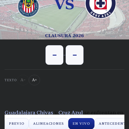
-
-
-
A−
A+
TEXTO
Guadalajara Chivas
y
Cruz Azul
se enfrentan en
la Clausura 2026 de la Liga MX. Aqui te
PREVIO
ALINEACIONES
EN VIVO
ANTECEDENTE
contamos lo que pasa en vivo, minuto a minuto.