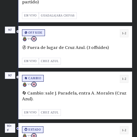
partido)
EN VIVO
GUADALAJARA CHIVAS
90'
🚷 OFFSIDE
1-2
VS
🚷 Fuera de lugar de Cruz Azul. (3 offsides)
EN VIVO
CRUZ AZUL
90'
🔄 CAMBIO
1-2
VS
🔄 Cambio: sale J. Paradela, entra A. Morales (Cruz
Azul).
EN VIVO
CRUZ AZUL
90+
⏱️ ESTADO
1-2
9'
VS