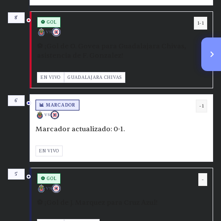
8'
⚽ GOL
1-1
VS
⚽ ¡Gol de O. Govea para Guadalajara Chivas,
asistencia de F. Gonzalez!
EN VIVO
GUADALAJARA CHIVAS
6'
📊 MARCADOR
-1
VS
Marcador actualizado: 0-1.
EN VIVO
5'
⚽ GOL
-
VS
⚽ ¡Gol de J. Marquez para Cruz Azul!