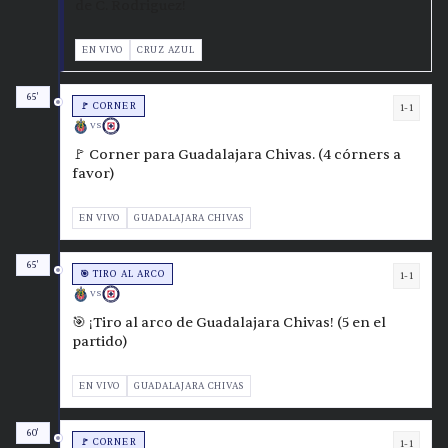
de C. Rodriguez!
EN VIVO
CRUZ AZUL
65'
🚩 CORNER
1-1
VS
🚩 Corner para Guadalajara Chivas. (4 córners a
favor)
EN VIVO
GUADALAJARA CHIVAS
65'
🎯 TIRO AL ARCO
1-1
VS
🎯 ¡Tiro al arco de Guadalajara Chivas! (5 en el
partido)
EN VIVO
GUADALAJARA CHIVAS
60'
🚩 CORNER
1-1