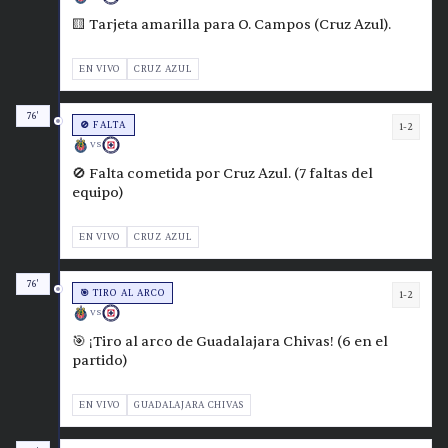
🟨 Tarjeta amarilla para O. Campos (Cruz Azul).
EN VIVO
CRUZ AZUL
76'
🚫 FALTA
1-2
VS
🚫 Falta cometida por Cruz Azul. (7 faltas del
equipo)
EN VIVO
CRUZ AZUL
76'
🎯 TIRO AL ARCO
1-2
VS
🎯 ¡Tiro al arco de Guadalajara Chivas! (6 en el
partido)
EN VIVO
GUADALAJARA CHIVAS