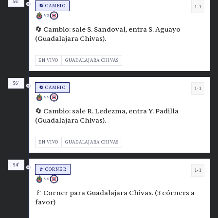
56'
🔄 CAMBIO
1-1
VS
🔄 Cambio: sale S. Sandoval, entra S. Aguayo
(Guadalajara Chivas).
EN VIVO
GUADALAJARA CHIVAS
56'
🔄 CAMBIO
1-1
VS
🔄 Cambio: sale R. Ledezma, entra Y. Padilla
(Guadalajara Chivas).
EN VIVO
GUADALAJARA CHIVAS
54'
🚩 CORNER
1-1
VS
🚩 Corner para Guadalajara Chivas. (3 córners a
favor)