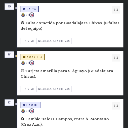
90'
🚫 FALTA
1-2
VS
🚫 Falta cometida por Guadalajara Chivas. (8 faltas
del equipo)
EN VIVO
GUADALAJARA CHIVAS
86'
🟨 AMARILLA
1-2
VS
🟨 Tarjeta amarilla para S. Aguayo (Guadalajara
Chivas).
EN VIVO
GUADALAJARA CHIVAS
82'
🔄 CAMBIO
1-2
VS
🔄 Cambio: sale O. Campos, entra A. Montano
(Cruz Azul).