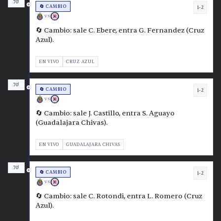
70'
🔄 CAMBIO
1-2
VS
🔄 Cambio: sale C. Ebere, entra G. Fernandez (Cruz
Azul).
EN VIVO
CRUZ AZUL
70'
🔄 CAMBIO
1-2
VS
🔄 Cambio: sale J. Castillo, entra S. Aguayo
(Guadalajara Chivas).
EN VIVO
GUADALAJARA CHIVAS
70'
🔄 CAMBIO
1-2
VS
🔄 Cambio: sale C. Rotondi, entra L. Romero (Cruz
Azul).