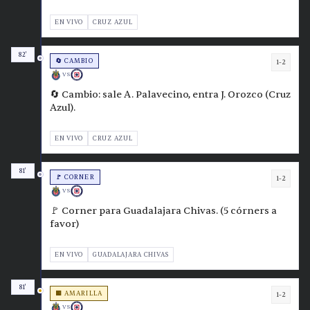
EN VIVO
CRUZ AZUL
82'
🔄 CAMBIO
1-2
VS
🔄 Cambio: sale A. Palavecino, entra J. Orozco (Cruz
Azul).
EN VIVO
CRUZ AZUL
81'
🚩 CORNER
1-2
VS
🚩 Corner para Guadalajara Chivas. (5 córners a
favor)
EN VIVO
GUADALAJARA CHIVAS
81'
🟨 AMARILLA
1-2
VS