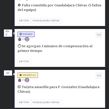
🚫 Falta cometida por Guadalajara Chivas. (5 faltas
del equipo)
EN VIVO
GUADALAJARA CHIVAS
45+
⏱️ ESTADO
1-1
3'
VS
⏱️ Se agregan 3 minutos de compensación al
primer tiempo.
EN VIVO
42'
🟨 AMARILLA
1-1
VS
🟨 Tarjeta amarilla para F. Gonzalez (Guadalajara
Chivas).
EN VIVO
GUADALAJARA CHIVAS