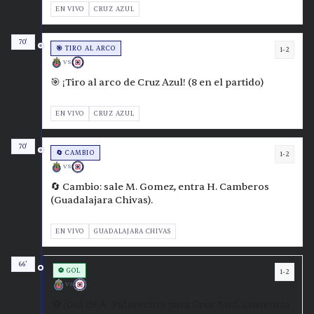
EN VIVO
CRUZ AZUL
70'
🎯 TIRO AL ARCO
1-2
VS
🎯 ¡Tiro al arco de Cruz Azul! (8 en el partido)
EN VIVO
CRUZ AZUL
70'
🔄 CAMBIO
1-2
VS
🔄 Cambio: sale M. Gomez, entra H. Camberos
(Guadalajara Chivas).
EN VIVO
GUADALAJARA CHIVAS
66'
⚽ GOL
1-2
VS
⚽ ¡Gol de A. Palavecino para Cruz Azul, asistencia