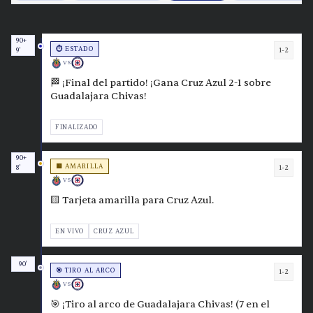
90+
⏱️ ESTADO
1-2
9'
VS
🏁 ¡Final del partido! ¡Gana Cruz Azul 2-1 sobre
Guadalajara Chivas!
FINALIZADO
90+
🟨 AMARILLA
1-2
8'
VS
🟨 Tarjeta amarilla para Cruz Azul.
EN VIVO
CRUZ AZUL
90'
🎯 TIRO AL ARCO
1-2
VS
🎯 ¡Tiro al arco de Guadalajara Chivas! (7 en el