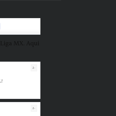
 Liga MX. Aqui
2-
L!
2-