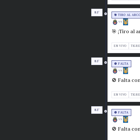
83'
🎯 TIRO AL ARC
VS
🎯 ¡Tiro al 
EN VIVO
TIGR
83'
🚫 FALTA
VS
🚫 Falta co
EN VIVO
TIGR
83'
🚫 FALTA
VS
🚫 Falta co