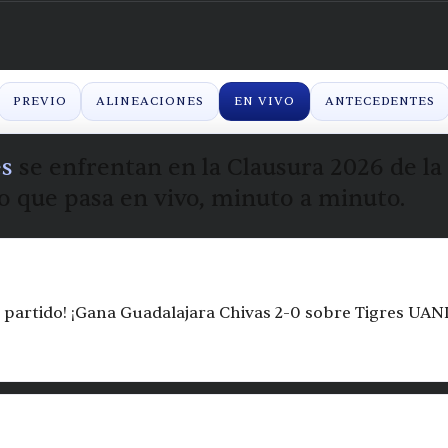
PREVIO
ALINEACIONES
EN VIVO
ANTECEDENTES
es
se enfrentan en la Clausura 2026 de la
o que pasa en vivo, minuto a minuto.
el partido! ¡Gana Guadalajara Chivas 2-0 sobre Tigres UAN