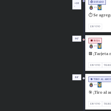
⏱️ ESTADO
+10
'
VS
⏱️ Se agre
EN VIVO
90'
🟥 ROJA
VS
🟥 ¡Tarjeta
EN VIVO
TIGR
88'
🎯 TIRO AL ARC
VS
🎯 ¡Tiro al 
EN VIVO
TIGR