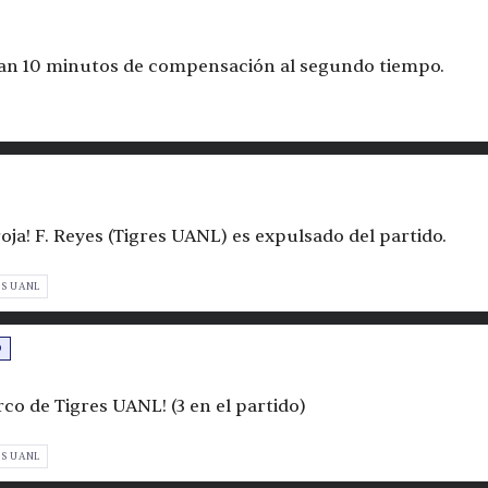
gan 10 minutos de compensación al segundo tiempo.
 roja! F. Reyes (Tigres UANL) es expulsado del partido.
ES UANL
O
arco de Tigres UANL! (3 en el partido)
ES UANL