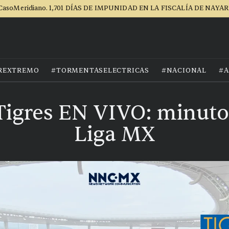
CasoMeridiano. 1,701 DÍAS DE IMPUNIDAD EN LA FISCALÍA DE NAYAR
REXTREMO
#TORMENTASELECTRICAS
#NACIONAL
#A
Tigres EN VIVO: minuto
Liga MX