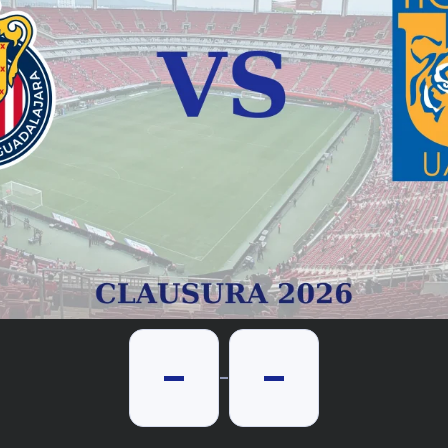
-
-
-