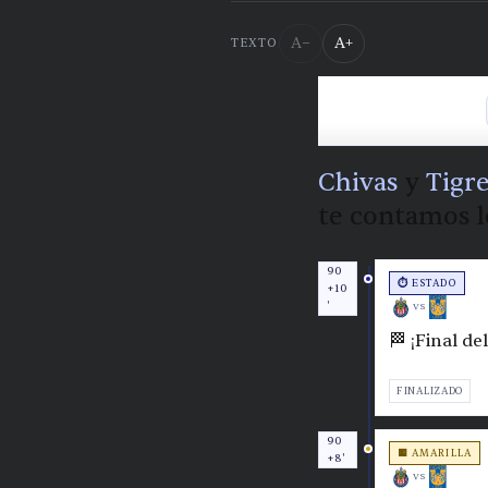
A−
A+
TEXTO
Chivas
y
Tigr
te contamos l
90
⏱️ ESTADO
+10
'
VS
🏁 ¡Final d
FINALIZADO
90
🟨 AMARILLA
+8'
VS