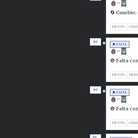
VS
🔄 Cambio: s
EN VIVO
GUAD
90'
🚫 FALTA
VS
🚫 Falta co
EN VIVO
TIGR
90'
🚫 FALTA
VS
🚫 Falta co
EN VIVO
GUAD
90