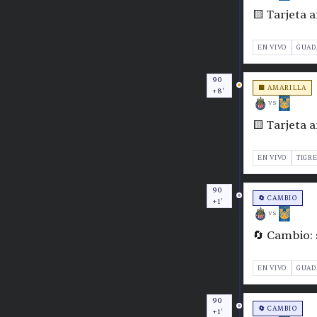
🟨 Tarjeta 
EN VIVO
GUAD
90
🟨 AMARILLA
+8'
VS
🟨 Tarjeta 
EN VIVO
TIGR
90
🔄 CAMBIO
+1'
VS
🔄 Cambio: 
EN VIVO
GUAD
90
🔄 CAMBIO
+1'