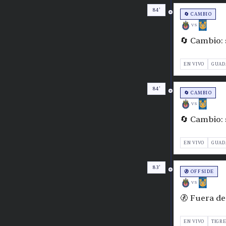
84'
🔄 CAMBIO
VS
🔄 Cambio: 
EN VIVO
GUAD
84'
🔄 CAMBIO
VS
🔄 Cambio: 
EN VIVO
GUAD
83'
🚷 OFFSIDE
VS
🚷 Fuera de
EN VIVO
TIGR