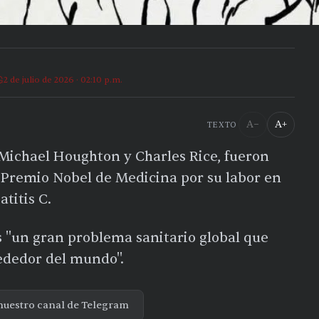
2 de julio de 2026 · 02:10 p.m.
A−
A+
TEXTO
, Michael Houghton y Charles Rice, fueron
 Premio Nobel de Medicina por su labor en
titis C.
es ''un gran problema sanitario global que
ededor del mundo''.
nuestro canal de Telegram