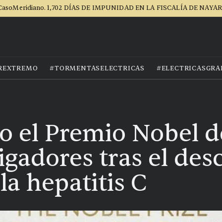
CasoMeridiano. 1,702 DÍAS DE IMPUNIDAD EN LA FISCALÍA DE NAYAR
REXTREMO
#TORMENTASELECTRICAS
#ELECTRICASGRA
o el Premio Nobel 
tigadores tras el de
la hepatitis C