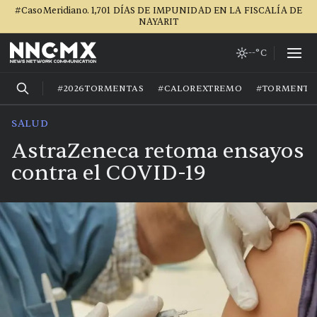
#CasoMeridiano. 1,701 DÍAS DE IMPUNIDAD EN LA FISCALÍA DE
NAYARIT
--°C
#2026TORMENTAS
#CALOREXTREMO
#TORMENTA
SALUD
AstraZeneca retoma ensayos
contra el COVID-19