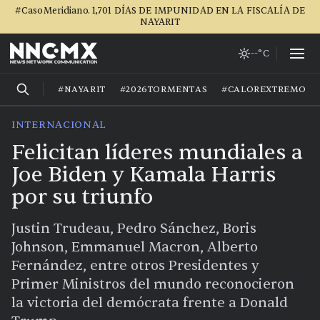
#CasoMeridiano. 1,701 DÍAS DE IMPUNIDAD EN LA FISCALÍA DE
NAYARIT
--°C
#NAYARIT
#2026TORMENTAS
#CALOREXTREMO
INTERNACIONAL
Felicitan líderes mundiales a
Joe Biden y Kamala Harris
por su triunfo
Justin Trudeau, Pedro Sánchez, Boris
Johnson, Emmanuel Macron, Alberto
Fernández, entre otros Presidentes y
Primer Ministros del mundo reconocieron
la victoria del demócrata frente a Donald