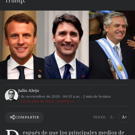
Trump.
Julio Alejo
7 de noviembre de 2020
·
06:53 a.m.
·
2
min de lectura
2 de julio de 2026 · 02:09 p.m.
A−
A+
COMPARTIR
TEXTO
espués de que los principales medios de