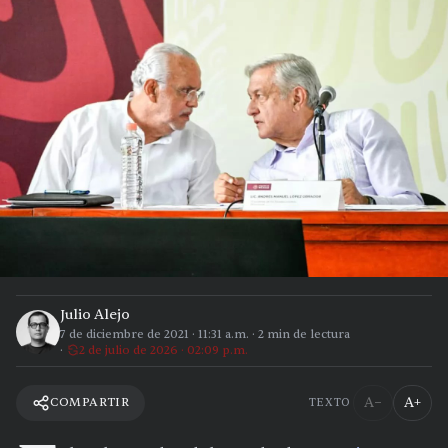
Julio Alejo
7 de diciembre de 2021
·
11:31 a.m.
·
2
min de lectura
2 de julio de 2026 · 02:09 p.m.
A−
A+
COMPARTIR
TEXTO