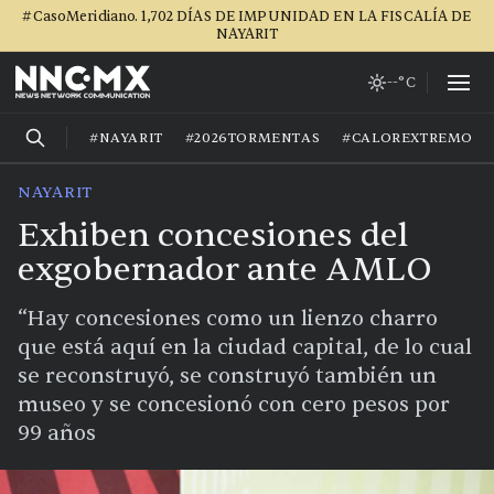
#CasoMeridiano. 1,702 DÍAS DE IMPUNIDAD EN LA FISCALÍA DE
NAYARIT
--°C
#NAYARIT
#2026TORMENTAS
#CALOREXTREMO
NAYARIT
Exhiben concesiones del
exgobernador ante AMLO
“Hay concesiones como un lienzo charro
que está aquí en la ciudad capital, de lo cual
se reconstruyó, se construyó también un
museo y se concesionó con cero pesos por
99 años