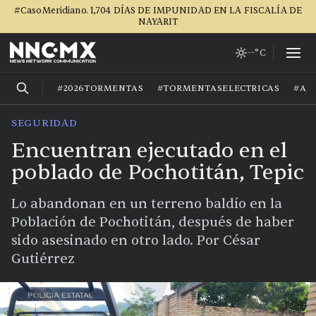
#CasoMeridiano. 1,704 DÍAS DE IMPUNIDAD EN LA FISCALÍA DE
NAYARIT
--°C
#2026TORMENTAS
#TORMENTASELECTRICAS
#AG
SEGURIDAD
Encuentran ejecutado en el
poblado de Pochotitán, Tepic
Lo abandonan en un terreno baldío en la
Población de Pochotitán, después de haber
sido asesinado en otro lado. Por César
Gutiérrez