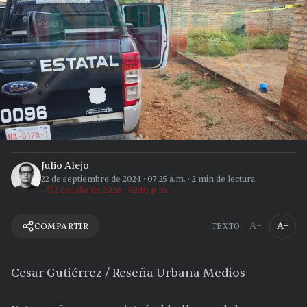
Julio Alejo
22 de septiembre de 2024
·
07:25 a.m.
·
2
min de lectura
2 de julio de 2026 · 02:10 p.m.
A−
A+
COMPARTIR
TEXTO
Cesar Gutiérrez / Reseña Urbana Medios