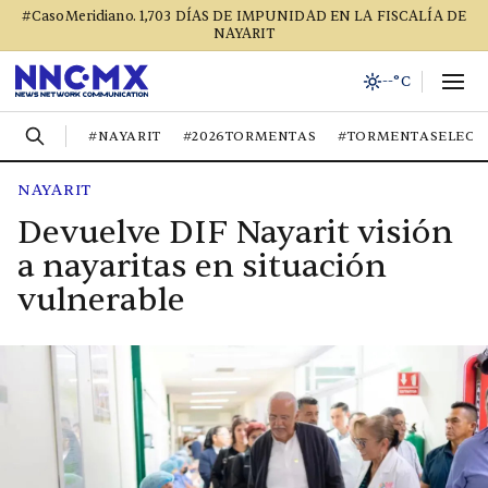
#CasoMeridiano. 1,703 DÍAS DE IMPUNIDAD EN LA FISCALÍA DE
NAYARIT
--°C
#NAYARIT
#2026TORMENTAS
#TORMENTASELECT
NAYARIT
Devuelve DIF Nayarit visión
a nayaritas en situación
vulnerable