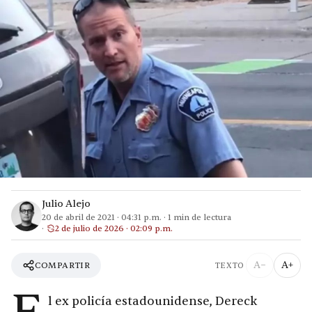
Julio Alejo
20 de abril de 2021
·
04:31 p.m.
·
1
min de lectura
2 de julio de 2026 · 02:09 p.m.
A−
A+
COMPARTIR
TEXTO
l ex policía estadounidense, Dereck