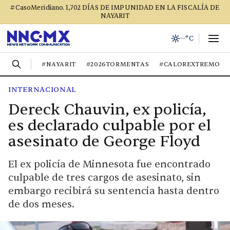
#CasoMeridiano. 1,702 DÍAS DE IMPUNIDAD EN LA FISCALÍA DE
NAYARIT
--°C
#NAYARIT
#2026TORMENTAS
#CALOREXTREMO
INTERNACIONAL
Dereck Chauvin, ex policía,
es declarado culpable por el
asesinato de George Floyd
El ex policía de Minnesota fue encontrado
culpable de tres cargos de asesinato, sin
embargo recibirá su sentencia hasta dentro
de dos meses.