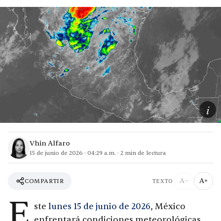
i
Vhin Alfaro
15 de junio de 2026
·
04:29 a.m.
·
2
min de lectura
A−
A+
COMPARTIR
TEXTO
E
ste
lunes 15 de junio de 2026
, México
enfrentará condiciones meteorológicas