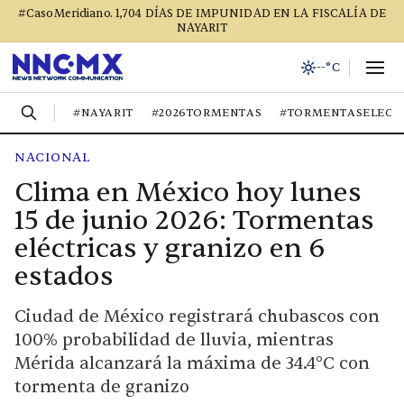
#CasoMeridiano. 1,704 DÍAS DE IMPUNIDAD EN LA FISCALÍA DE
NAYARIT
--°C
#NAYARIT
#2026TORMENTAS
#TORMENTASELECT
NACIONAL
Clima en México hoy lunes
15 de junio 2026: Tormentas
eléctricas y granizo en 6
estados
Ciudad de México registrará chubascos con
100% probabilidad de lluvia, mientras
Mérida alcanzará la máxima de 34.4°C con
tormenta de granizo