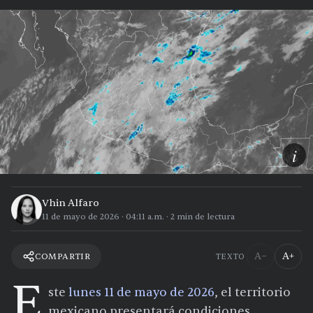
i
Vhin Alfaro
11 de mayo de 2026
·
04:11 a.m.
·
2
min de lectura
A−
A+
COMPARTIR
TEXTO
E
ste
lunes 11 de mayo de 2026
, el territorio
mexicano presentará condiciones