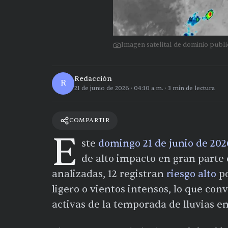
Imagen satelital de dominio pub
Redacción
R
21 de junio de 2026
·
04:10 a.m.
·
3
min de lectura
COMPARTIR
E
ste
domingo 21 de junio de 202
de alto impacto en gran parte d
analizadas, 12 registran
riesgo alto
po
ligero o vientos intensos, lo que con
activas de la temporada de lluvias en