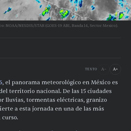
lico: NOAA/NESDIS/STAR (GOES-19 ABI, Banda 14, Sector Mexico).
A−
A+
TEXTO
6
, el panorama meteorológico en México es
el territorio nacional. De las 15 ciudades
r lluvias, tormentas eléctricas, granizo
vierte a esta jornada en una de las más
 curso.