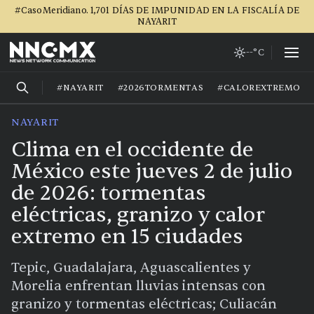
#CasoMeridiano. 1,701 DÍAS DE IMPUNIDAD EN LA FISCALÍA DE
NAYARIT
--°C
#NAYARIT
#2026TORMENTAS
#CALOREXTREMO
NAYARIT
Clima en el occidente de
México este jueves 2 de julio
de 2026: tormentas
eléctricas, granizo y calor
extremo en 15 ciudades
Tepic, Guadalajara, Aguascalientes y
Morelia enfrentan lluvias intensas con
granizo y tormentas eléctricas; Culiacán