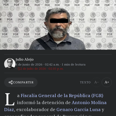
Julio Alejo
4 de junio de 2026
·
02:42 a.m.
·
1
min de lectura
2 de julio de 2026 · 02:10 p.m.
A−
A+
COMPARTIR
TEXTO
L
a
Fiscalía General de la República (FGR)
informó la detención de
Antonio Molina
Díaz
, excolaborador de
Genaro García Luna
y