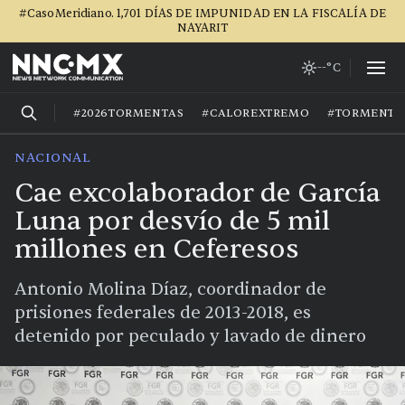
#CasoMeridiano. 1,701 DÍAS DE IMPUNIDAD EN LA FISCALÍA DE
NAYARIT
--°C
#2026TORMENTAS
#CALOREXTREMO
#TORMENTA
NACIONAL
Cae excolaborador de García
Luna por desvío de 5 mil
millones en Ceferesos
Antonio Molina Díaz, coordinador de
prisiones federales de 2013-2018, es
detenido por peculado y lavado de dinero