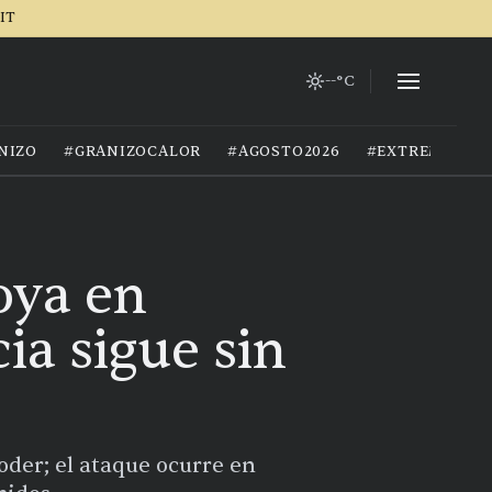
IT
--°C
NIZO
#GRANIZOCALOR
#AGOSTO2026
#EXTREMOCIU
oya en
ia sigue sin
poder; el ataque ocurre en