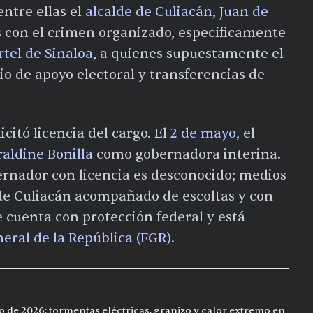
entre ellas el
alcalde de Culiacán, Juan de
s con el crimen organizado, específicamente
rtel de Sinaloa
, a quienes supuestamente el
o de apoyo electoral y transferencias de
citó licencia del cargo. El
2 de mayo
, el
raldine Bonilla
como gobernadora interina.
ernador con licencia es desconocido; medios
 de Culiacán acompañado de escoltas y con
 cuenta con protección federal y está
neral de la República (FGR)
.
o de 2026: tormentas eléctricas, granizo y calor extremo en