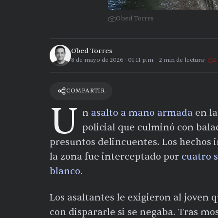
Obed Torres
Obed Torres
8 de mayo de 2026
·
01:11 p.m.
·
2
min de lectura
2
COMPARTIR
U
n
asalto a mano armada
en l
policial que culminó con balac
presuntos delincuentes. Los hechos 
la zona fue interceptado por
cuatro 
blanco
.
Los asaltantes le exigieron al joven
con dispararle si se negaba. Tras most