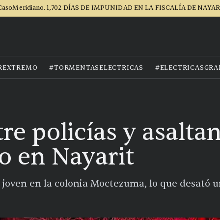
CasoMeridiano. 1,702 DÍAS DE IMPUNIDAD EN LA FISCALÍA DE NAYAR
REXTREMO
#TORMENTASELECTRICAS
#ELECTRICASGRA
re policías y asalta
do en Nayarit
n joven en la colonia Moctezuma, lo que desató 