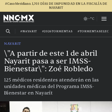
#CasoMeridiano. 1,703 DÍAS DE IMPUNIDAD EN LA FISCALÍA DE
NAYARIT
--°C
#NAYARIT
#2026TORMENTAS
#TORMENTASELECT
NAYARIT
\"A partir de este 1 de abril
Nayarit pasa a ser IMSS-
Bienestar\": Zoé Robledo
125 médicos residentes atenderán en las
unidades médicas del Programa IMSS-
Bienestar en Nayarit