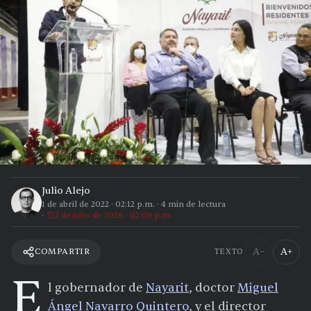
Julio Alejo
1 de abril de 2022
·
02:12 p.m.
·
4
min de lectura
2 de julio de 2026 · 02:09 p.m.
A−
A+
COMPARTIR
TEXTO
E
l gobernador de
Nayarit
, doctor
Miguel
Ángel Navarro Quintero
, y el director