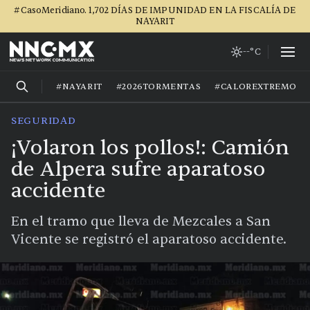
#CasoMeridiano. 1,702 DÍAS DE IMPUNIDAD EN LA FISCALÍA DE
NAYARIT
--°C
#NAYARIT
#2026TORMENTAS
#CALOREXTREMO
SEGURIDAD
¡Volaron los pollos!: Camión
de Alpera sufre aparatoso
accidente
En el tramo que lleva de Mezcales a San
Vicente se registró el aparatoso accidente.