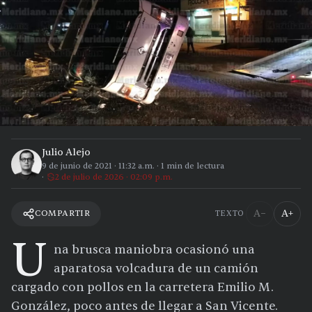
Julio Alejo
9 de junio de 2021
·
11:32 a.m.
·
1
min de lectura
2 de julio de 2026 · 02:09 p.m.
A−
A+
COMPARTIR
TEXTO
U
na brusca maniobra ocasionó una
aparatosa volcadura de un camión
cargado con pollos en la carretera Emilio M.
González, poco antes de llegar a San Vicente.