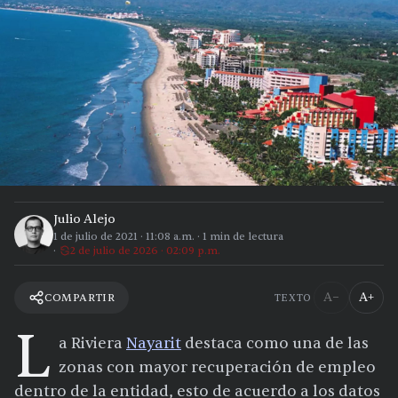
Julio Alejo
1 de julio de 2021
·
11:08 a.m.
·
1
min de lectura
2 de julio de 2026 · 02:09 p.m.
A−
A+
COMPARTIR
TEXTO
L
a Riviera
Nayarit
destaca como una de las
zonas con mayor recuperación de empleo
dentro de la entidad, esto de acuerdo a los datos