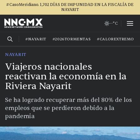
#CasoMeridiano. 1,702 DÍAS DE IMPUNIDAD EN LA FISCALÍA DE
NAYARIT
--°C
#NAYARIT
#2026TORMENTAS
#CALOREXTREMO
NAYARIT
Viajeros nacionales
reactivan la economía en la
Riviera Nayarit
Se ha logrado recuperar más del 80% de los
empleos que se perdieron debido a la
pandemia