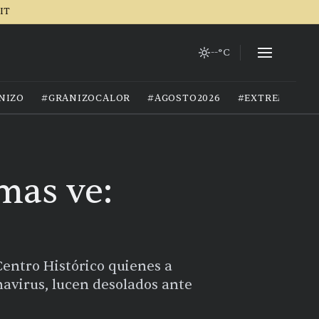
IT
--°C
NIZO
#GRANIZOCALOR
#AGOSTO2026
#EXTREMOCIU
mas ve:
Centro Histórico quienes a
navirus, lucen desolados ante