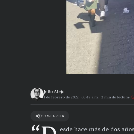
Julio Alejo
1 de febrero de 2022
·
05:49 a.m.
·
2
min de lectura
COMPARTIR
esde hace más de dos años