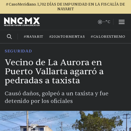
#CasoMeridiano. 1,702 DÍAS DE IMPUNIDAD EN LA FISCALÍA DE
NAYARIT
--°C
#NAYARIT
#2026TORMENTAS
#CALOREXTREMO
SEGURIDAD
Vecino de La Aurora en
Puerto Vallarta agarró a
pedradas a taxista
Causó daños, golpeó a un taxista y fue
detenido por los oficiales