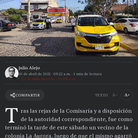
Julio Alejo
10 de abril de 2021
·
09:22 a.m.
·
1
min de lectura
2 de julio de 2026 · 02:09 p.m.
A−
A+
COMPARTIR
TEXTO
T
ras las rejas de la Comisaría y a disposición
de la autoridad correspondiente, fue como
terminó la tarde de este sábado un vecino de la
colonia La Aurora, luego de que el mismo agarró