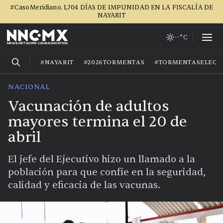
#CasoMeridiano. 1,704 DÍAS DE IMPUNIDAD EN LA FISCALÍA DE
NAYARIT
--°C
#NAYARIT
#2026TORMENTAS
#TORMENTASELECT
NACIONAL
Vacunación de adultos
mayores termina el 20 de
abril
El jefe del Ejecutivo hizo un llamado a la
población para que confíe en la seguridad,
calidad y eficacia de las vacunas.