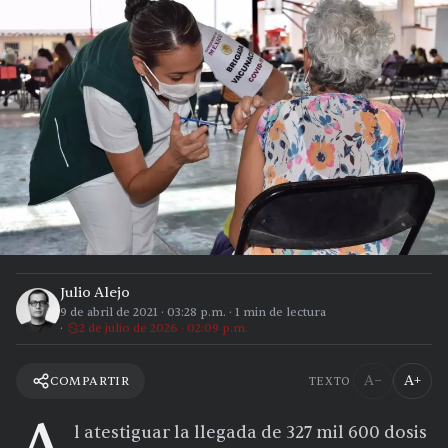
Julio Alejo
9 de abril de 2021
·
03:28 p.m.
·
1
min de lectura
2 de julio de 2026 · 02:09 p.m.
A−
A+
COMPARTIR
TEXTO
l atestiguar la llegada de 327 mil 600 dosis