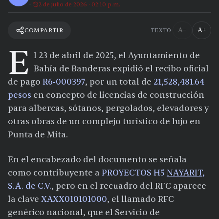
2 de julio de 2026 · 02:10 p.m.
A−
A+
COMPARTIR
TEXTO
E
l 23 de abril de 2025, el Ayuntamiento de
Bahía de Banderas expidió el recibo oficial
de pago
R6‑000397
, por un total de
21,528,481.64
pesos
en concepto de licencias de construcción
para albercas, sótanos, pergolados, elevadores y
otras obras de un complejo turístico de lujo en
Punta de Mita.
En el encabezado del documento se señala
como contribuyente a
PROYECTOS H5
NAYARIT
,
S.A. de C.V.
, pero en el recuadro del RFC aparece
la clave
XAXX010101000
, el llamado RFC
genérico nacional, que el Servicio de