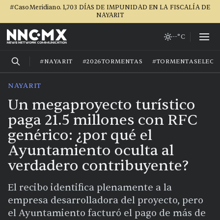
#CasoMeridiano. 1,703 DÍAS DE IMPUNIDAD EN LA FISCALÍA DE
NAYARIT
--°C
#NAYARIT
#2026TORMENTAS
#TORMENTASELECT
NAYARIT
Un megaproyecto turístico
paga 21.5 millones con RFC
genérico: ¿por qué el
Ayuntamiento oculta al
verdadero contribuyente?
El recibo identifica plenamente a la
empresa desarrolladora del proyecto, pero
el Ayuntamiento facturó el pago de más de