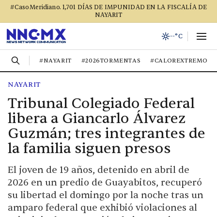
#CasoMeridiano. 1,701 DÍAS DE IMPUNIDAD EN LA FISCALÍA DE
NAYARIT
--°C
#NAYARIT
#2026TORMENTAS
#CALOREXTREMO
NAYARIT
Tribunal Colegiado Federal
libera a Giancarlo Álvarez
Guzmán; tres integrantes de
la familia siguen presos
El joven de 19 años, detenido en abril de
2026 en un predio de Guayabitos, recuperó
su libertad el domingo por la noche tras un
amparo federal que exhibió violaciones al