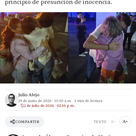
principio de presunción de inocencia.
Julio Alejo
29 de junio de 2026
·
10:30 a.m.
·
3
min de lectura
2 de julio de 2026 · 02:10 p.m.
A−
A+
COMPARTIR
TEXTO